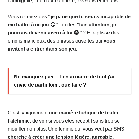
l’ambiguïté, l’humour complice, les sous-entendus.
Vous recevez des
“je parie que tu serais incapable de
me battre à ce jeu 😏”
, ou des
“fais attention, je
pourrais devenir accro à toi 😂”
? Elle glisse des
emojis malicieux, des phrases ouvertes qui
vous
invitent à entrer dans son jeu.
Ne manquez pas :
J'en ai marre de tout j'ai
envie de partir loin : que faire ?
C’est typiquement
une manière ludique de tester
l’alchimie
, de voir si vous êtes réceptif sans trop se
mouiller non plus. Une femme qui vous veut par SMS
cherche à créer une tension légère, agréable,