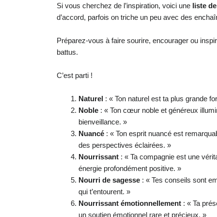
Si vous cherchez de l’inspiration, voici une
liste d
d’accord, parfois on triche un peu avec des enchaî
Préparez-vous à faire sourire, encourager ou inspi
battus.
C’est parti !
Naturel
: « Ton naturel est ta plus grande fo
Noble
: « Ton cœur noble et généreux illumin
bienveillance. »
Nuancé
: « Ton esprit nuancé est remarquabl
des perspectives éclairées. »
Nourrissant
: « Ta compagnie est une vérita
énergie profondément positive. »
Nourri de sagesse
: « Tes conseils sont em
qui t’entourent. »
Nourrissant émotionnellement
: « Ta prés
un soutien émotionnel rare et précieux. »