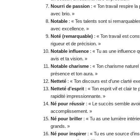
Nourri de passion
: « Ton travail respire l
avec brio. »
Notable
: « Tes talents sont si remarquable
avec excellence. »
Noté (remarquable)
: « Ton travail est co
rigueur et de précision. »
Notable influence
: « Tu as une influence q
avis et ta vision. »
Notable charisme
: « Ton charisme naturel e
présence et ton aura. »
Netteté
: « Ton discours est d’une clarté ex
Netteté d’esprit
: « Ton esprit vif et clair 
rapidité impressionnante. »
Né pour réussir
: « Le succès semble avoir
accomplissement. »
Né pour briller
: « Tu as une lumière intérieu
grands. »
Né pour inspirer
: « Tu es une source d’ins