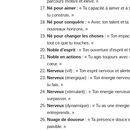
parcours motive et élève. »
Né pour aimer
: « Ta capacité à aimer et à t
tu construis. »
Né pour conquérir
: « Avec ton talent et ta
nouveaux horizons. »
Né pour changer les choses
: « Ton impact
tout ce que tu touches. »
Noble d’esprit
: « Ton ouverture d’esprit et
Noble en actions
: « Tu agis toujours avec
cœur. »
Nerveux
(vif) : « Ton esprit nerveux et aler
Nerveux
(énergique) : « Ton énergie nerveu
tu fais. »
Nerveux
(stimulant) : « Ton énergie nerveus
surpasser. »
Nerveux
(dynamique) : « Tu as une énergie 
entreprends. »
Nuage de douceur
: « Ta présence douce 
paisible. »