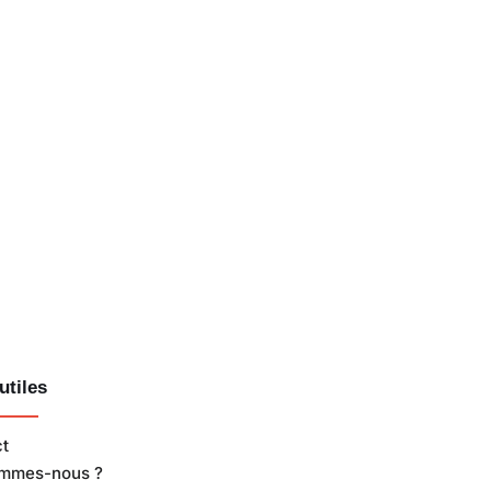
utiles
ct
ommes-nous ?