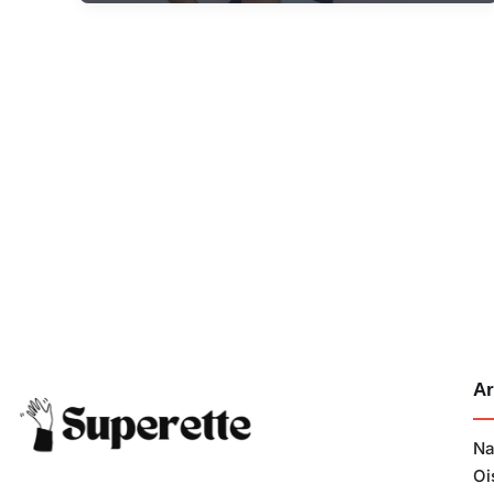
Ar
Na
Oi