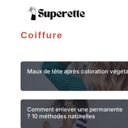
Aller
au
contenu
Coiffure
Maux de tête après coloration végétal
Comment enlever une permanente
? 10 méthodes naturelles